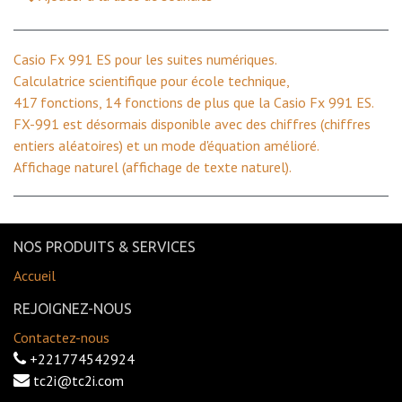
Casio Fx 991 ES pour les suites numériques.
Calculatrice scientifique pour école technique,
417 fonctions, 14 fonctions de plus que la Casio Fx 991 ES.
FX-991 est désormais disponible avec des chiffres (chiffres
entiers aléatoires) et un mode d'équation amélioré.
Affichage naturel (affichage de texte naturel).
NOS PRODUITS & SERVICES
Accueil
REJOIGNEZ-NOUS
Contactez-nous
+221774542924
tc2i@tc2i.com