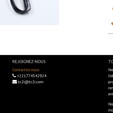
REJOIGNEZ-NOUS
TC
Contactez-nous
No
+221774542924
l'
tc2i@tc2i.com
pr
re
en
No
mo