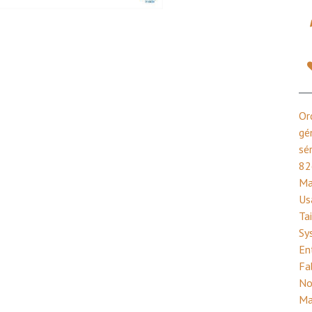
Or
gé
sé
82
Ma
Us
Ta
Sy
En
Fa
No
Ma