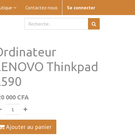
utique
Contactez-nous
Se connecter
Ordinateur
LENOVO Thinkpad
L590
20 000
CFA
Ajouter au panier