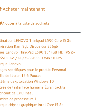
Acheter maintenant
Ajouter à la liste de souhaits
dinateur LENOVO Thinkpad L590 Core I5 8e
nération Ram 8gb Disque dur 256gb
ries Lenovo ThinkPad L590 15" Full HD IPS i5-
65U 8Go / GB/256GB SSD Win 10 Pro
rque Lenovo
ages spécifiques pour le produit Personal
ille de l'écran 15.6 Pouces
stème d'exploitation Windows 10
trée de l'interface humaine Écran tactile
bricant de CPU Intel
mbre de processeurs 1
rque chipset graphique Intel Core I5 8e