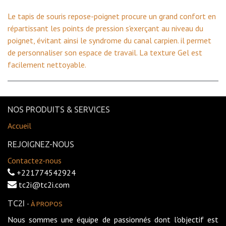
Le tapis de souris repose-poignet procure un grand confort en
répartissant les points de pression s'exerçant au niveau du
poignet, évitant ainsi le syndrome du canal carpien. il permet
de personnaliser son espace de travail. La texture Gel est
facilement nettoyable.
NOS PRODUITS & SERVICES
Accueil
REJOIGNEZ-NOUS
Contactez-nous
+221774542924
tc2i@tc2i.com
TC2I
-
À PROPOS
Nous sommes une équipe de passionnés dont l'objectif est