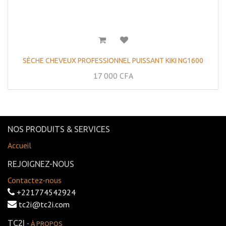
SÈCHE CHEVEUX PROFESSIONNEL PUISSANT KIKI NG1600
17 000
CFA
NOS PRODUITS & SERVICES
Accueil
REJOIGNEZ-NOUS
Contactez-nous
+221774542924
tc2i@tc2i.com
TC2I
-
À PROPOS